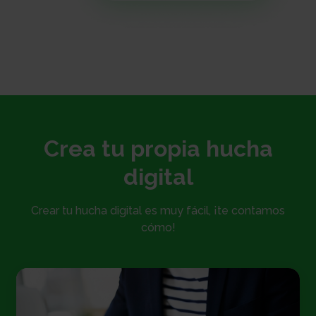
Crea tu propia hucha
digital
Crear tu hucha digital es muy fácil, ¡te contamos
cómo!