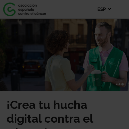
Selecci
ESP
onar
idioma
¡Crea tu hucha
digital contra el