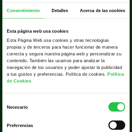
Consentimiento
Detalles
Acerca de las cookies
Esta página web usa cookies
Esta Página Web usa cookies y otras tecnologías
propias y de terceros para hacer funcionar de manera
03
correcta y segura nuestra página web y personalizar su
contenido. También las usamos para analizar la
Compártelo en tus redes para recaudar
navegación de los usuarios y poder ajustar la publicidad
más.
a tus gustos y preferencias. Política de cookies.
Política
de Cookies
S
Necesario
e
l
e
Preferencias
c